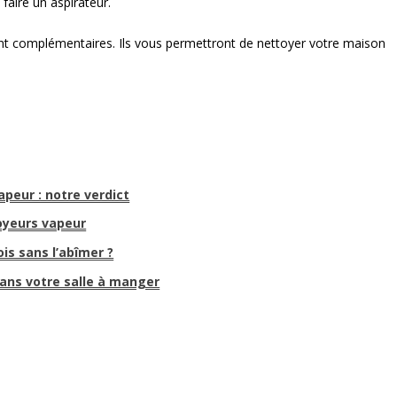
faire un aspirateur.
 sont complémentaires. Ils vous permettront de nettoyer votre maison
peur : notre verdict
oyeurs vapeur
s sans l’abîmer ?
dans votre salle à manger