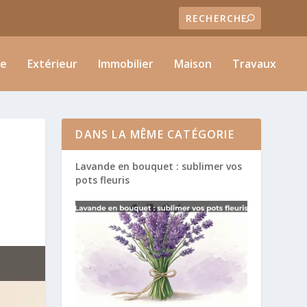
ie
Extérieur
Immobilier
Maison
Travaux
DANS LA MÊME CATÉGORIE
Lavande en bouquet : sublimer vos
pots fleuris