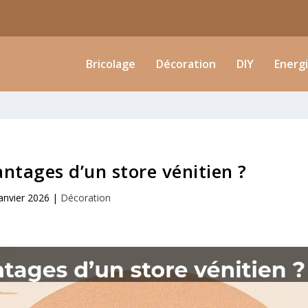
Bricolage
Décoration
DIY
Energ
antages d’un store vénitien ?
anvier 2026
|
Décoration