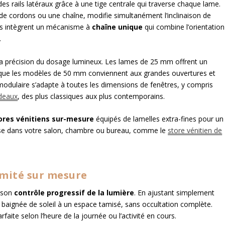
 des rails latéraux grâce à une tige centrale qui traverse chaque lame.
 de cordons ou une chaîne, modifie simultanément l’inclinaison de
nes intègrent un mécanisme à
chaîne unique
qui combine l’orientation
.
la précision du dosage lumineux. Les lames de 25 mm offrent un
dis que les modèles de 50 mm conviennent aux grandes ouvertures et
modulaire s’adapte à toutes les dimensions de fenêtres, y compris
ideaux
, des plus classiques aux plus contemporains.
ores vénitiens sur-mesure
équipés de lamelles extra-fines pour un
use dans votre salon, chambre ou bureau, comme le
store vénitien de
imité sur mesure
s son
contrôle progressif de la lumière
. En ajustant simplement
e baignée de soleil à un espace tamisé, sans occultation complète.
aite selon l’heure de la journée ou l’activité en cours.