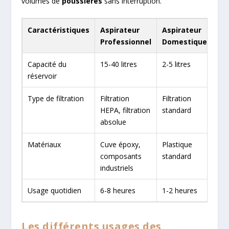
volumes de
poussières
sans interruption.
Caractéristiques
Aspirateur
Aspirateur
Professionnel
Domestique
Capacité du
15-40 litres
2-5 litres
réservoir
Type de filtration
Filtration
Filtration
HEPA, filtration
standard
absolue
Matériaux
Cuve époxy,
Plastique
composants
standard
industriels
Usage quotidien
6-8 heures
1-2 heures
Les différents usages des