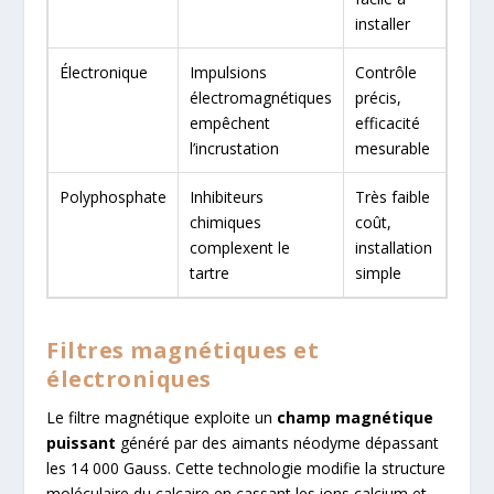
installer
Électronique
Impulsions
Contrôle
Con
électromagnétiques
précis,
élect
empêchent
efficacité
supé
l’incrustation
mesurable
Polyphosphate
Inhibiteurs
Très faible
Cart
chimiques
coût,
remp
complexent le
installation
goût
tartre
simple
Filtres magnétiques et
électroniques
Le filtre magnétique exploite un
champ magnétique
puissant
généré par des aimants néodyme dépassant
les 14 000 Gauss. Cette technologie modifie la structure
moléculaire du calcaire en cassant les ions calcium et