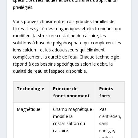
spécificités techniques et ses domaines d’application
privilégiés.
Vous pouvez choisir entre trois grandes familles de
filtres : les systèmes magnétiques et électroniques qui
modifient la structure cristalline du calcaire, les
solutions à base de polyphosphate qui complexent les
ions calcium, et les adoucisseurs qui éliminent
complètement la dureté de l’eau. Chaque technologie
répond à des besoins spécifiques selon le débit, la
qualité de l’eau et l’espace disponible.
Technologie
Principe de
Points
Limi
fonctionnement
forts
Magnétique
Champ magnétique
Pas
Effic
modifie la
d’entretien,
varia
cristallisation du
sans
débit
calcaire
énergie,
conf
facile à