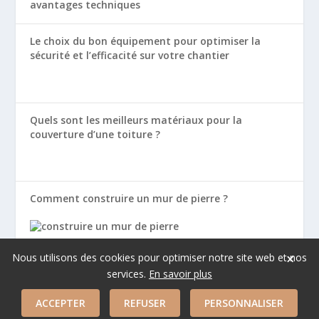
Le choix du bon équipement pour optimiser la
sécurité et l’efficacité sur votre chantier
Quels sont les meilleurs matériaux pour la
couverture d’une toiture ?
Comment construire un mur de pierre ?
×
Nous utilisons des cookies pour optimiser notre site web et nos
services.
En savoir plus
Copyright © 2026 Harjes
ACCEPTER
REFUSER
PERSONNALISER