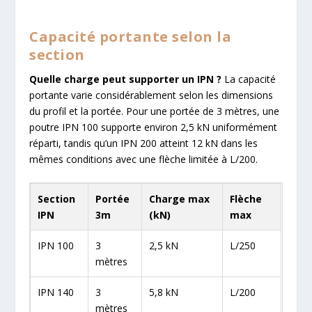
Capacité portante selon la
section
Quelle charge peut supporter un IPN ?
La capacité
portante varie considérablement selon les dimensions
du profil et la portée. Pour une portée de 3 mètres, une
poutre IPN 100 supporte environ 2,5 kN uniformément
réparti, tandis qu’un IPN 200 atteint 12 kN dans les
mêmes conditions avec une flèche limitée à L/200.
Section
Portée
Charge max
Flèche
IPN
3m
(kN)
max
IPN 100
3
2,5 kN
L/250
mètres
IPN 140
3
5,8 kN
L/200
mètres