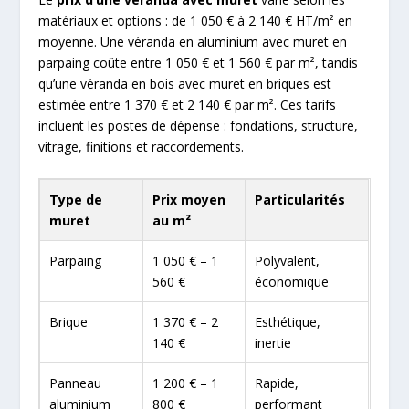
matériaux et options : de 1 050 € à 2 140 € HT/m² en
moyenne. Une véranda en aluminium avec muret en
parpaing coûte entre 1 050 € et 1 560 € par m², tandis
qu’une véranda en bois avec muret en briques est
estimée entre 1 370 € et 2 140 € par m². Ces tarifs
incluent les postes de dépense : fondations, structure,
vitrage, finitions et raccordements.
Type de
Prix moyen
Particularités
muret
au m²
Parpaing
1 050 € – 1
Polyvalent,
560 €
économique
Brique
1 370 € – 2
Esthétique,
140 €
inertie
Panneau
1 200 € – 1
Rapide,
aluminium
800 €
performant