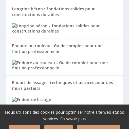
Longrine béton : fondations solides pour
constructions durables
Enduire au rouleau : Guide complet pour une
finition professionnelle
Enduit de lissage : techniques et astuces pour des
murs parfaits
×
Nous utilisons des cookies pour optimiser notre site web et nos
services.
En savoir plus
Copyright © 2026 Harjes