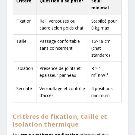
Critère
Question à se poser
Seuil
minimal
Fixation
Rail, ventouses ou
Stabilité pour
cadre selon poids chat
8 kg max
Taille
Passage confortable
15×18 cm
sans coincement
(chat
standard)
Isolation
Présence de joints et
R > 1
épaisseur panneau
m²·K·W⁻¹
Sécurité
Verrouillage et contrôle
4 positions
d’accès
minimum
Critères de fixation, taille et
isolation thermique
Les
trois systèmes de fixation
présentent des