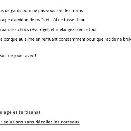
us de gants pour ne pas vous salir les mains
 soupe d’amidon de maïs et 1/4 de tasse d’eau
bant les chocs (Hydrogel) et mélangez bien le tout
ide citrique au slime en remuant constamment pour que l’acide ne brûl
ant de jouer avec !
colage et l’artisanat
: solutions sans décoller les carreaux