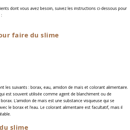
ents dont vous avez besoin, suivez les instructions ci-dessous pour
 :
our faire du slime
nt les suivants : borax, eau, amidon de maïs et colorant alimentaire.
e qui est souvent utilisée comme agent de blanchiment ou de
e borax. L’amidon de maïs est une substance visqueuse qui se
c le borax et l’eau. Le colorant alimentaire est facultatif, mais il
éable.
 du slime