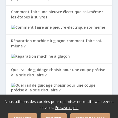
Comment faire une pieuvre électrique soi-même :
les étapes à suivre !
Réparation machine à glaçon comment faire soi-
même ?
Quel rail de guidage choisir pour une coupe précise
à la scie circulaire ?
×
Nous utilisons des cookies pour optimiser notre site web et nos
services.
En savoir plus
Copyright © 2026 Harjes